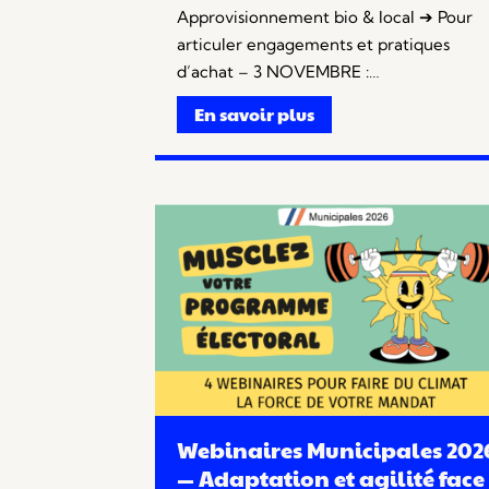
Approvisionnement bio & local ➔ Pour
articuler engagements et pratiques
d’achat – 3 NOVEMBRE :…
En savoir plus
Webinaires Municipales 202
— Adaptation et agilité face