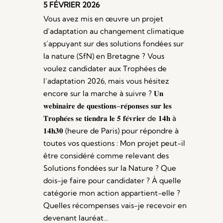
5 FÉVRIER 2026
Vous avez mis en œuvre un projet
d’adaptation au changement climatique
s’appuyant sur des solutions fondées sur
la nature (SfN) en Bretagne ? Vous
voulez candidater aux Trophées de
l’adaptation 2026, mais vous hésitez
encore sur la marche à suivre ? 𝐔𝐧
𝐰𝐞𝐛𝐢𝐧𝐚𝐢𝐫𝐞 𝐝𝐞 𝐪𝐮𝐞𝐬𝐭𝐢𝐨𝐧𝐬-𝐫𝐞́𝐩𝐨𝐧𝐬𝐞𝐬 𝐬𝐮𝐫 𝐥𝐞𝐬
𝐓𝐫𝐨𝐩𝐡𝐞́𝐞𝐬 𝐬𝐞 𝐭𝐢𝐞𝐧𝐝𝐫𝐚 𝐥𝐞 𝟓 𝐟𝐞́𝐯𝐫𝐢𝐞𝐫 de 𝟏𝟒𝐡 à
𝟏𝟒𝐡𝟑𝟎 (heure de Paris) pour répondre à
toutes vos questions : Mon projet peut-il
être considéré comme relevant des
Solutions fondées sur la Nature ? Que
dois-je faire pour candidater ? À quelle
catégorie mon action appartient-elle ?
Quelles récompenses vais-je recevoir en
devenant lauréat…