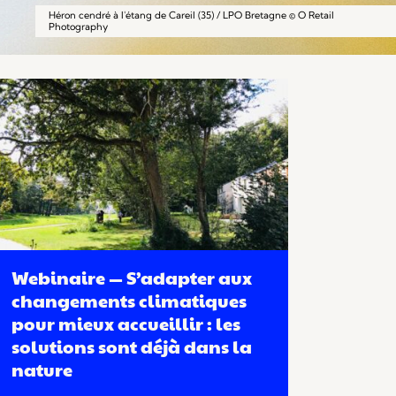
Héron cendré à l'étang de Careil (35) / LPO Bretagne © O Retail
Photography
Webinaire — S’adapter aux
changements climatiques
pour mieux accueillir : les
solutions sont déjà dans la
nature