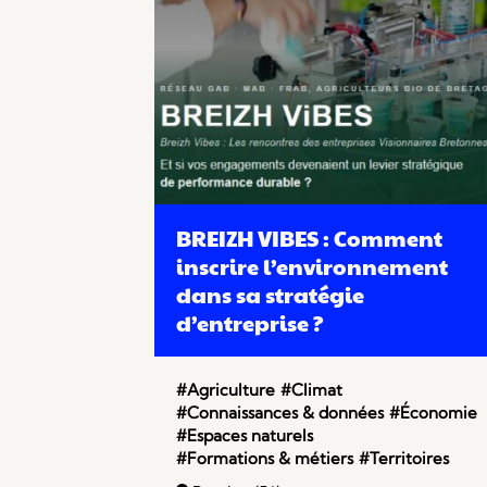
BREIZH VIBES : Comment
inscrire l’environnement
dans sa stratégie
d’entreprise ?
#Agriculture
#Climat
#Connaissances & données
#Économie
#Espaces naturels
#Formations & métiers
#Territoires