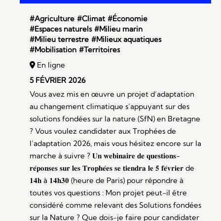
#Agriculture
#Climat
#Économie
#Espaces naturels
#Milieu marin
#Milieu terrestre
#Milieux aquatiques
#Mobilisation
#Territoires
En ligne
5 FÉVRIER 2026
Vous avez mis en œuvre un projet d’adaptation
au changement climatique s’appuyant sur des
solutions fondées sur la nature (SfN) en Bretagne
? Vous voulez candidater aux Trophées de
l’adaptation 2026, mais vous hésitez encore sur la
marche à suivre ? 𝐔𝐧 𝐰𝐞𝐛𝐢𝐧𝐚𝐢𝐫𝐞 𝐝𝐞 𝐪𝐮𝐞𝐬𝐭𝐢𝐨𝐧𝐬-
𝐫𝐞́𝐩𝐨𝐧𝐬𝐞𝐬 𝐬𝐮𝐫 𝐥𝐞𝐬 𝐓𝐫𝐨𝐩𝐡𝐞́𝐞𝐬 𝐬𝐞 𝐭𝐢𝐞𝐧𝐝𝐫𝐚 𝐥𝐞 𝟓 𝐟𝐞́𝐯𝐫𝐢𝐞𝐫 de
𝟏𝟒𝐡 à 𝟏𝟒𝐡𝟑𝟎 (heure de Paris) pour répondre à
toutes vos questions : Mon projet peut-il être
considéré comme relevant des Solutions fondées
sur la Nature ? Que dois-je faire pour candidater