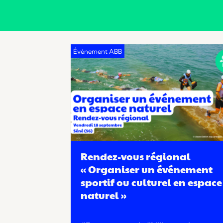
Rendez-vous régional
« Organiser un événement
sportif ou culturel en espace
naturel »