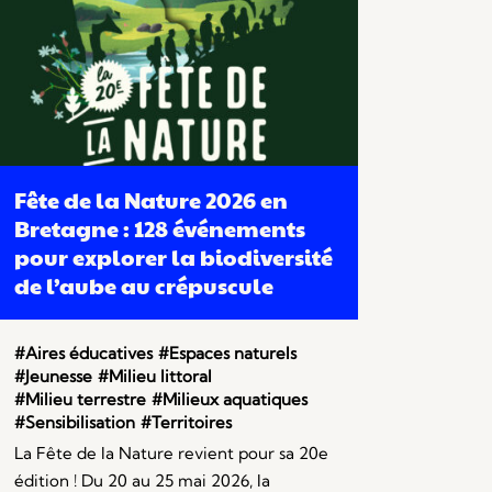
Fête de la Nature 2026 en
Bretagne : 128 événements
pour explorer la biodiversité
de l’aube au crépuscule
#Aires éducatives
#Espaces naturels
#Jeunesse
#Milieu littoral
#Milieu terrestre
#Milieux aquatiques
#Sensibilisation
#Territoires
La Fête de la Nature revient pour sa 20e
édition ! Du 20 au 25 mai 2026, la