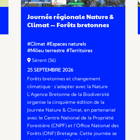
Journée régionale Nature &
Climat — Forêts bretonnes
#Climat
#Espaces naturels
#Milieu terrestre
#Territoires
Sérent (56)
25 SEPTEMBRE 2026
Forêts bretonnes et changement
climatique : s’adapter avec la Nature
L’Agence Bretonne de la Biodiversité
?
organise la cinquième édition de la
Journée Nature & Climat, en partenariat
avec le Centre National de la Propriété
Forestière (CNPF) et l’Office National des
Forêts (ONF) Bretagne. Cette journée se