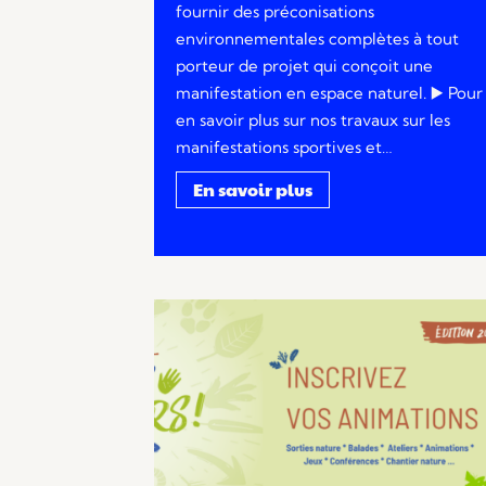
fournir des préconisations
environnementales complètes à tout
porteur de projet qui conçoit une
manifestation en espace naturel. ▶️​ Pour
en savoir plus sur nos travaux sur les
manifestations sportives et…
En savoir plus