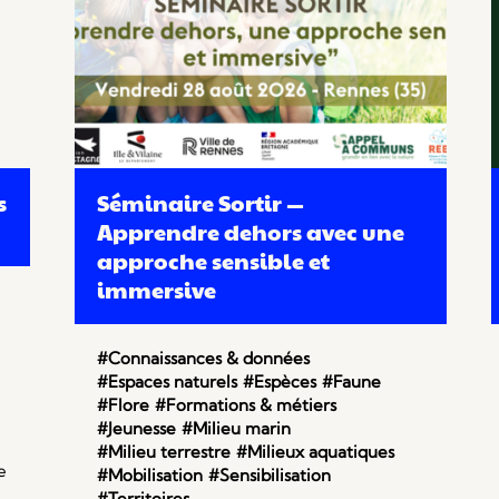
s
Séminaire Sortir —
Apprendre dehors avec une
approche sensible et
immersive
#Connaissances & données
#Espaces naturels
#Espèces
#Faune
#Flore
#Formations & métiers
#Jeunesse
#Milieu marin
#Milieu terrestre
#Milieux aquatiques
e
#Mobilisation
#Sensibilisation
#Territoires