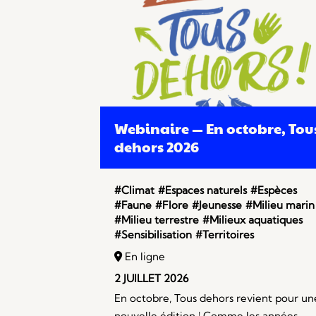
Webinaire — En octobre, Tou
dehors 2026
#Climat
#Espaces naturels
#Espèces
#Faune
#Flore
#Jeunesse
#Milieu marin
#Milieu terrestre
#Milieux aquatiques
#Sensibilisation
#Territoires
En ligne
2 JUILLET 2026
En octobre, Tous dehors revient pour un
nouvelle édition ! Comme les années