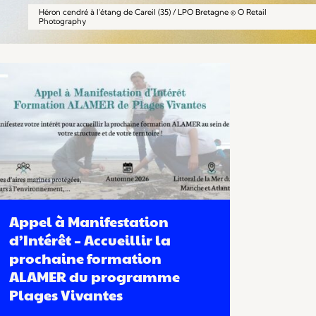
Héron cendré à l'étang de Careil (35) / LPO Bretagne © O Retail
Photography
Appel à Manifestation
d’Intérêt – Accueillir la
prochaine formation
ALAMER du programme
Plages Vivantes