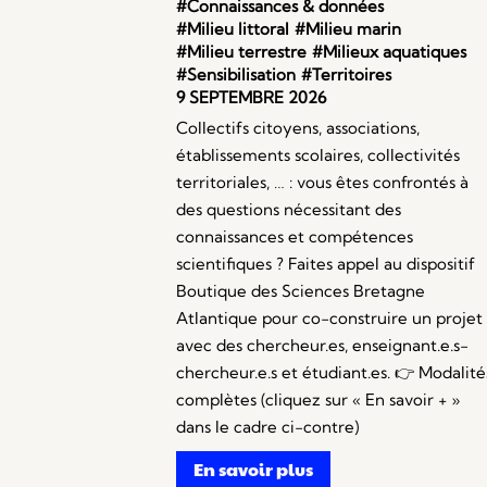
#Connaissances & données
#Milieu littoral
#Milieu marin
#Milieu terrestre
#Milieux aquatiques
#Sensibilisation
#Territoires
9 SEPTEMBRE 2026
Collectifs citoyens, associations,
établissements scolaires, collectivités
territoriales, … : vous êtes confrontés à
des questions nécessitant des
connaissances et compétences
scientifiques ? Faites appel au dispositif
Boutique des Sciences Bretagne
Atlantique pour co-construire un projet
avec des chercheur.es, enseignant.e.s-
chercheur.e.s et étudiant.es. 👉 Modalité
complètes (cliquez sur « En savoir + »
dans le cadre ci-contre)
En savoir plus