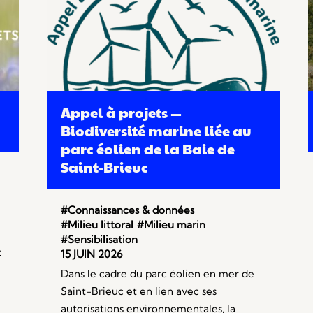
Appel à projets —
Biodiversité marine liée au
parc éolien de la Baie de
Saint-Brieuc
#Connaissances & données
#Milieu littoral
#Milieu marin
#Sensibilisation
t
15 JUIN 2026
Dans le cadre du parc éolien en mer de
Saint-Brieuc et en lien avec ses
autorisations environnementales, la