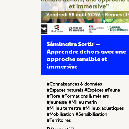
Séminaire Sortir —
Apprendre dehors avec une
approche sensible et
immersive
#Connaissances & données
#Espaces naturels
#Espèces
#Faune
#Flore
#Formations & métiers
#Jeunesse
#Milieu marin
#Milieu terrestre
#Milieux aquatiques
#Mobilisation
#Sensibilisation
#Territoires