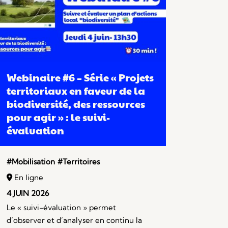
Webinaire #6 – Série « Projets
territoriaux en faveur de la
biodiversité, des ressources
pour agir » : le suivi-
évaluation
#Mobilisation
#Territoires
En ligne
4 JUIN 2026
Le « suivi-évaluation » permet
d’observer et d’analyser en continu la