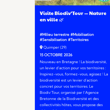
Visite Biodiv’Tour — Nature
en ville 🌿
#Milieu terrestre
#Mobilisation
#Sensibilisation
#Territoires
Quimper (29)
15 OCTOBRE 2026
Nouveau en Bretagne ! La biodiversité,
un levier d’action pour vos territoires :
Inspirez-vous, formez-vous, agissez ! La
biodiversité est un levier d’action
concret pour vos territoires. Le
Biodiv’Tour, organisé par l’Agence
Bretonne de la Biodiversité et des
collectivités hôtes, vous propose des