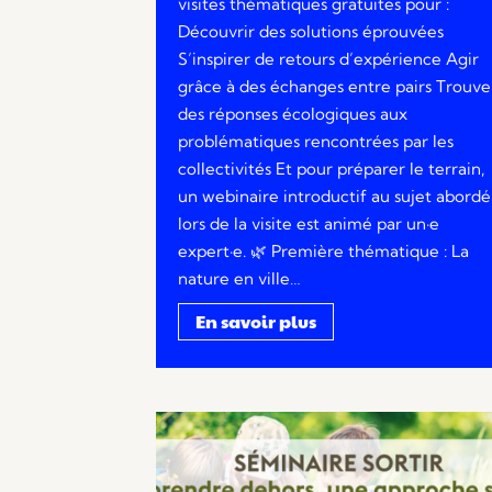
visites thématiques gratuites pour :
Découvrir des solutions éprouvées
S’inspirer de retours d’expérience Agir
grâce à des échanges entre pairs Trouve
des réponses écologiques aux
problématiques rencontrées par les
collectivités Et pour préparer le terrain,
un webinaire introductif au sujet abordé
lors de la visite est animé par un·e
expert·e. 🌿 Première thématique : La
nature en ville…
En savoir plus