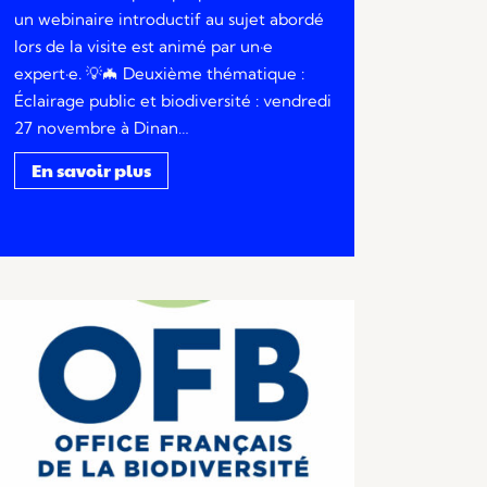
un webinaire introductif au sujet abordé
lors de la visite est animé par un·e
expert·e. 💡🦇 Deuxième thématique :
Éclairage public et biodiversité : vendredi
27 novembre à Dinan…
En savoir plus