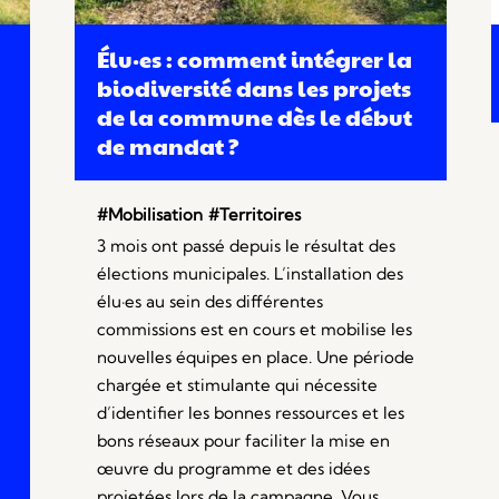
Élu·es : comment intégrer la
biodiversité dans les projets
de la commune dès le début
de mandat ?
#Mobilisation
#Territoires
3 mois ont passé depuis le résultat des
élections municipales. L’installation des
élu·es au sein des différentes
commissions est en cours et mobilise les
nouvelles équipes en place. Une période
chargée et stimulante qui nécessite
d’identifier les bonnes ressources et les
bons réseaux pour faciliter la mise en
œuvre du programme et des idées
projetées lors de la campagne. Vous