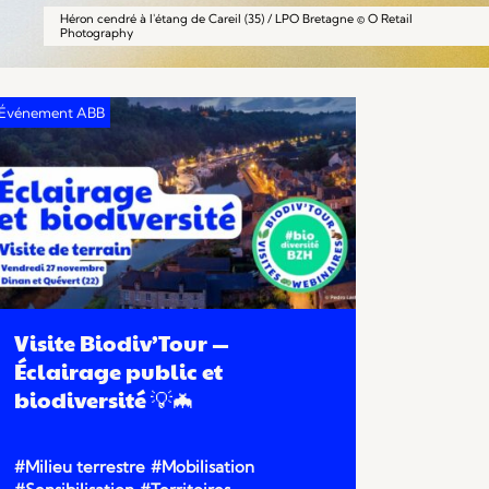
Héron cendré à l'étang de Careil (35) / LPO Bretagne © O Retail
Photography
Visite Biodiv’Tour —
Éclairage public et
biodiversité 💡🦇
#Milieu terrestre
#Mobilisation