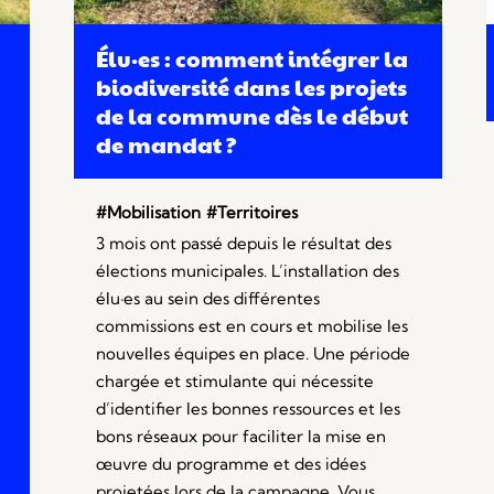
Élu·es : comment intégrer la
biodiversité dans les projets
de la commune dès le début
de mandat ?
#Mobilisation
#Territoires
3 mois ont passé depuis le résultat des
élections municipales. L’installation des
élu·es au sein des différentes
commissions est en cours et mobilise les
nouvelles équipes en place. Une période
chargée et stimulante qui nécessite
d’identifier les bonnes ressources et les
bons réseaux pour faciliter la mise en
œuvre du programme et des idées
projetées lors de la campagne. Vous