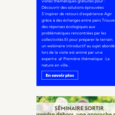
visites thématiques gratuites pour :
Découvrir des solutions éprouvées
S’inspirer de retours d’expérience Agir
grâce à des échanges entre pairs Trouve
des réponses écologiques aux
problématiques rencontrées par les
collectivités Et pour préparer le terrain,
un webinaire introductif au sujet abordé
lors de la visite est animé par un·e
expert·e. 🌿 Première thématique : La
nature en ville…
En savoir plus