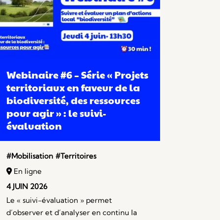
Webinaire #6 – Série « Projets
territoriaux en faveur de la
biodiversité, des ressources
pour agir » : le suivi-
évaluation
#Mobilisation
#Territoires
En ligne
4 JUIN 2026
Le « suivi-évaluation » permet
d’observer et d’analyser en continu la