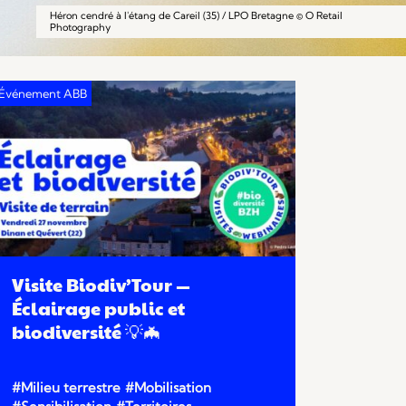
Héron cendré à l'étang de Careil (35) / LPO Bretagne © O Retail
Photography
Visite Biodiv’Tour —
Éclairage public et
biodiversité 💡🦇
#Milieu terrestre
#Mobilisation