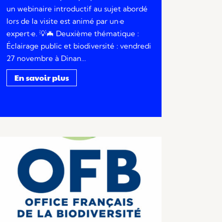
un webinaire introductif au sujet abordé
lors de la visite est animé par un·e
expert·e. 💡🦇 Deuxième thématique :
Éclairage public et biodiversité : vendredi
27 novembre à Dinan…
En savoir plus