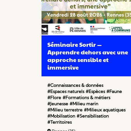
Séminaire Sortir —
Apprendre dehors avec une
approche sensible et
immersive
#Connaissances & données
#Espaces naturels
#Espèces
#Faune
#Flore
#Formations & métiers
#Jeunesse
#Milieu marin
#Milieu terrestre
#Milieux aquatiques
#Mobilisation
#Sensibilisation
#Territoires