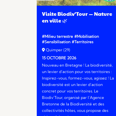
Visite Biodiv’Tour — Nature
en ville 🌿
#Milieu terrestre
#Mobilisation
#Sensibilisation
#Territoires
Quimper (29)
15 OCTOBRE 2026
Nouveau en Bretagne ! La biodiversité,
un levier d’action pour vos territoires :
Inspirez-vous, formez-vous, agissez ! La
biodiversité est un levier d’action
concret pour vos territoires. Le
Biodiv’Tour, organisé par l’Agence
Bretonne de la Biodiversité et des
collectivités hôtes, vous propose des