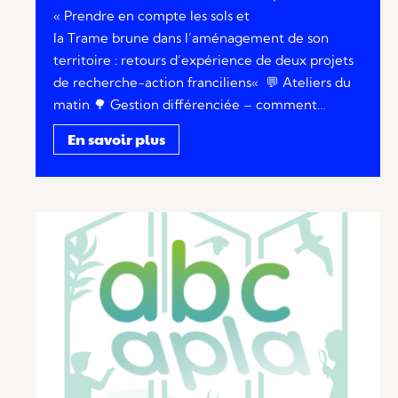
« Prendre en compte les sols et
la Trame brune dans l’aménagement de son
territoire : retours d’expérience de deux projets
de recherche-action franciliens« 💬 Ateliers du
matin 🌳 Gestion différenciée – comment…
En savoir plus