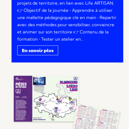
projets de territoire, en lien avec Life ARTISAN.
👉 Objectif de la journée • Apprendre à utiliser
une mallette pédagogique clé en main • Repartir
avec des méthodes pour sensibiliser, convaincre
et animer sur son territoire 👉 Contenu de la
formation • Tester un atelier en…
En savoir plus