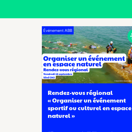
Rendez-vous régional
« Organiser un événement
sportif ou culturel en espace
naturel »