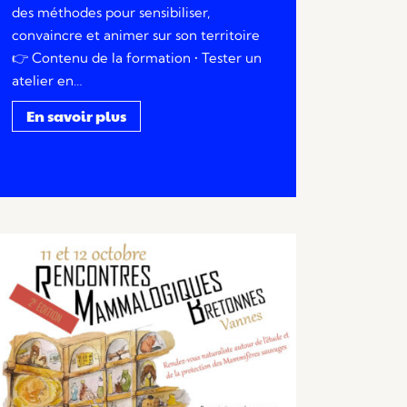
des méthodes pour sensibiliser,
convaincre et animer sur son territoire
👉 Contenu de la formation • Tester un
atelier en…
En savoir plus