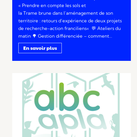
« Prendre en compte les sols et
la Trame brune dans l’aménagement de son
territoire : retours d’expérience de deux projets
de recherche-action franciliens« 💬 Ateliers du
matin 🌳 Gestion différenciée – comment…
En savoir plus