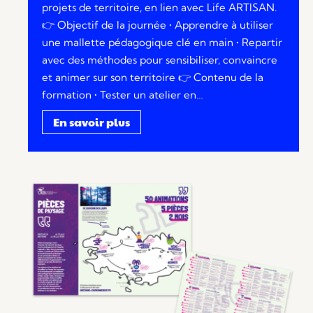
projets de territoire, en lien avec Life ARTISAN.
👉 Objectif de la journée • Apprendre à utiliser
une mallette pédagogique clé en main • Repartir
avec des méthodes pour sensibiliser, convaincre
et animer sur son territoire 👉 Contenu de la
formation • Tester un atelier en…
En savoir plus