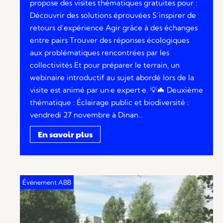
propose des visites thématiques gratuites pour :
Découvrir des solutions éprouvées S’inspirer de
retours d’expérience Agir grâce à des échanges
entre pairs Trouver des réponses écologiques
aux problématiques rencontrées par les
collectivités Et pour préparer le terrain, un
webinaire introductif au sujet abordé lors de la
visite est animé par un·e expert·e. 💡🦇 Deuxième
thématique : Éclairage public et biodiversité :
vendredi 27 novembre à Dinan…
En savoir plus