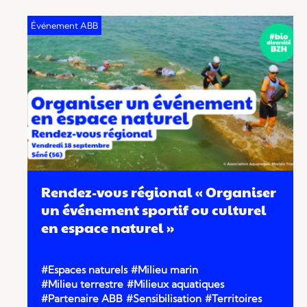
Rendez-vous régional « Organiser
un événement sportif ou culturel
en espace naturel »
#Espaces naturels
#Milieu marin
#Milieu terrestre
#Milieux aquatiques
#Partenaire ABB
#Sensibilisation
#Territoires