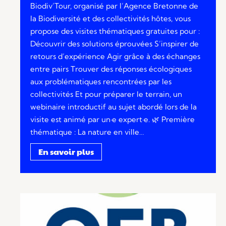
Biodiv’Tour, organisé par l’Agence Bretonne de
la Biodiversité et des collectivités hôtes, vous
propose des visites thématiques gratuites pour :
Découvrir des solutions éprouvées S’inspirer de
retours d’expérience Agir grâce à des échanges
entre pairs Trouver des réponses écologiques
aux problématiques rencontrées par les
collectivités Et pour préparer le terrain, un
webinaire introductif au sujet abordé lors de la
visite est animé par un·e expert·e. 🌿 Première
thématique : La nature en ville…
En savoir plus