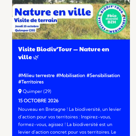
Visite Biodiv’Tour — Nature en
ville 🌿
#Milieu terrestre
#Mobilisation
#Sensibilisation
#Territoires
Quimper (29)
15 OCTOBRE 2026
Nouveau en Bretagne ! La biodiversité, un levier
d’action pour vos territoires : Inspirez-vous,
formez-vous, agissez ! La biodiversité est un
levier d’action concret pour vos territoires. Le