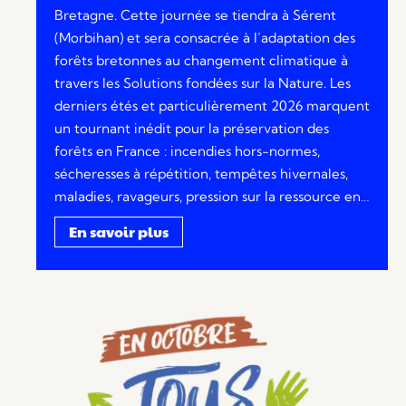
Bretagne. Cette journée se tiendra à Sérent
(Morbihan) et sera consacrée à l’adaptation des
forêts bretonnes au changement climatique à
travers les Solutions fondées sur la Nature. Les
derniers étés et particulièrement 2026 marquent
un tournant inédit pour la préservation des
forêts en France : incendies hors-normes,
sécheresses à répétition, tempêtes hivernales,
maladies, ravageurs, pression sur la ressource en…
En savoir plus