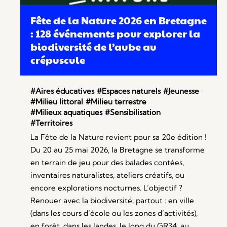
Fête de la Nature 2026 en Bretagne
: 128 événements pour explorer la
biodiversité de l’aube au
crépuscule
#Aires éducatives
#Espaces naturels
#Jeunesse
#Milieu littoral
#Milieu terrestre
#Milieux aquatiques
#Sensibilisation
#Territoires
La Fête de la Nature revient pour sa 20e édition !
Du 20 au 25 mai 2026, la Bretagne se transforme
en terrain de jeu pour des balades contées,
inventaires naturalistes, ateliers créatifs, ou
encore explorations nocturnes. L’objectif ?
Renouer avec la biodiversité, partout : en ville
(dans les cours d’école ou les zones d’activités),
en forêt, dans les landes, le long du GR34, au