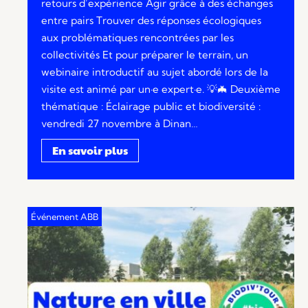
retours d’expérience Agir grâce à des échanges
entre pairs Trouver des réponses écologiques
aux problématiques rencontrées par les
collectivités Et pour préparer le terrain, un
webinaire introductif au sujet abordé lors de la
visite est animé par un·e expert·e. 💡🦇 Deuxième
thématique : Éclairage public et biodiversité :
vendredi 27 novembre à Dinan…
En savoir plus