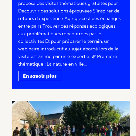
propose des visites thématiques gratuites pour :
Découvrir des solutions éprouvées S’inspirer de
retours d’expérience Agir grâce à des échanges
entre pairs Trouver des réponses écologiques
aux problématiques rencontrées par les
collectivités Et pour préparer le terrain, un
webinaire introductif au sujet abordé lors de la
visite est animé par un·e expert·e. 🌿 Première
thématique : La nature en ville…
En savoir plus