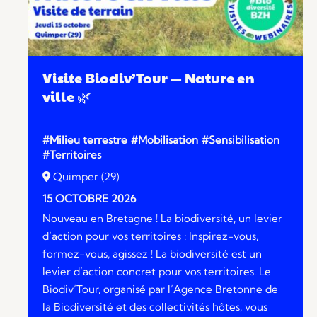
Visite Biodiv’Tour — Nature en
ville 🌿
#Milieu terrestre
#Mobilisation
#Sensibilisation
#Territoires
Quimper (29)
15 OCTOBRE 2026
Nouveau en Bretagne ! La biodiversité, un levier
d’action pour vos territoires : Inspirez-vous,
formez-vous, agissez ! La biodiversité est un
levier d’action concret pour vos territoires. Le
Biodiv’Tour, organisé par l’Agence Bretonne de
la Biodiversité et des collectivités hôtes, vous