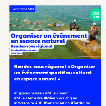
Rendez-vous régional « Organiser
un événement sportif ou culturel
en espace naturel »
#Espaces naturels
#Milieu marin
#Milieu terrestre
#Milieux aquatiques
#Partenaire ABB
#Sensibilisation
#Territoires