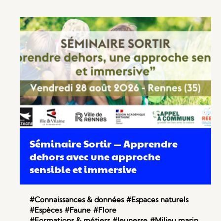
Séminaire Sortir — Apprendre
dehors avec une approche
sensible et immersive
#Connaissances & données
#Espaces naturels
#Espèces
#Faune
#Flore
#Formations & métiers
#Jeunesse
#Milieu marin