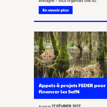
Bretagne ? Vous organisez une ou…
En savoir plus
Appels à projets FEDER pour
financer les SafN
27 FÉVRIER 2027
Avant le