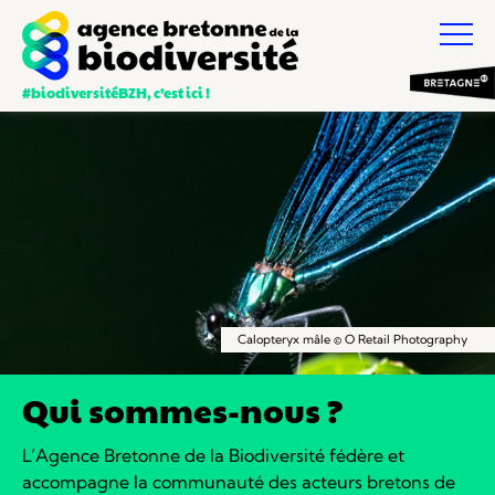
#biodiversitéBZH, c’est ici !
Calopteryx mâle © O Retail Photography
Qui sommes-nous ?
L’Agence Bretonne de la Biodiversité fédère et
accompagne la communauté des acteurs bretons de