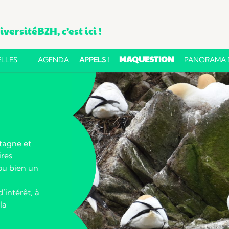
versitéBZH, c’est ici !
Aller
MAQUESTION
LLES
AGENDA
APPELS !
PANORAMA D
au
contenu
etagne et
ires
 ou bien un
’intérêt, à
la