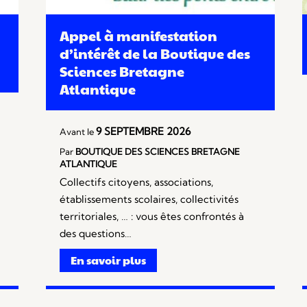
Appel à manifestation
d’intérêt de la Boutique des
Sciences Bretagne
Atlantique
9 SEPTEMBRE 2026
Avant le
Par
BOUTIQUE DES SCIENCES BRETAGNE
ATLANTIQUE
Collectifs citoyens, associations,
établissements scolaires, collectivités
territoriales, … : vous êtes confrontés à
des questions…
En savoir plus