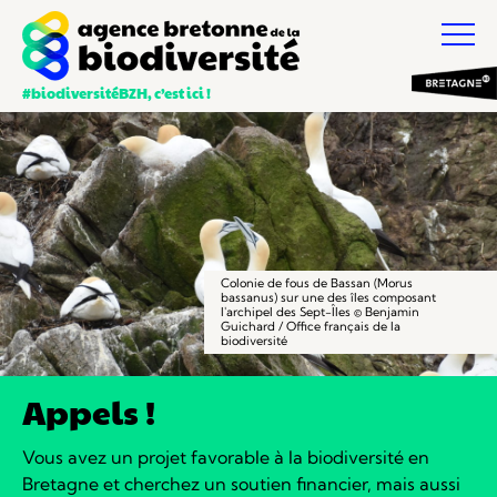
#biodiversitéBZH, c’est ici !
Colonie de fous de Bassan (Morus
bassanus) sur une des îles composant
l'archipel des Sept-Îles © Benjamin
Guichard / Office français de la
biodiversité
Appels !
Vous avez un projet favorable à la biodiversité en
Bretagne et cherchez un soutien financier, mais aussi