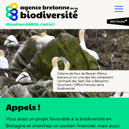
#biodiversitéBZH, c’est ici !
Colonie de fous de Bassan (Morus
bassanus) sur une des îles composant
l'archipel des Sept-Îles © Benjamin
Guichard / Office français de la
biodiversité
Appels !
Vous avez un projet favorable à la biodiversité en
Bretagne et cherchez un soutien financier, mais aussi