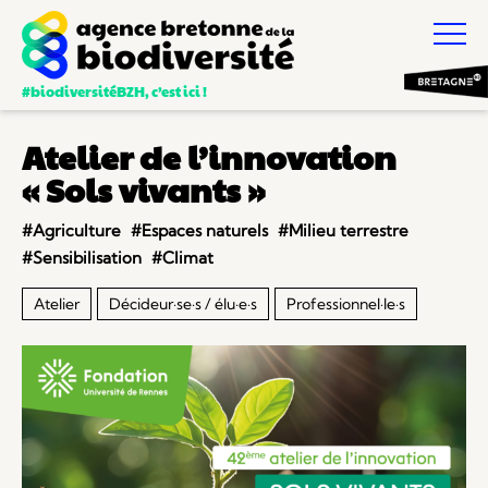
#biodiversitéBZH, c’est ici !
Atelier de l’innovation
« Sols vivants »
#Agriculture
#Espaces naturels
#Milieu terrestre
#Sensibilisation
#Climat
Atelier
Décideur·se·s / élu·e·s
Professionnel·le·s