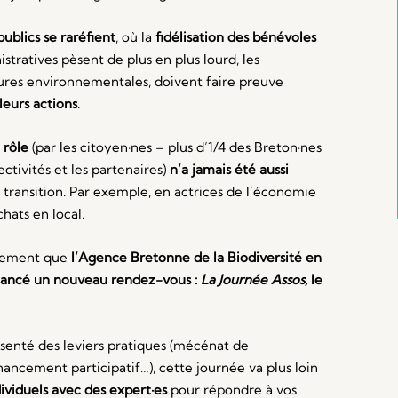
ublics se raréfient
, où la
fidélisation des bénévoles
stratives pèsent de plus en plus lourd, les
uctures environnementales, doivent faire preuve
leurs actions
.
 rôle
(par les citoyen·nes – p
lus d’1/4 des Breton·nes
lectivités et les partenaires)
n’a jamais été aussi
 transition. Par exemple, en
actrices de l’économie
chats en local.
ivement que
l’Agence Bretonne de la Biodiversité en
 lancé un nouveau rendez-vous :
La Journée Assos,
le
résenté des leviers pratiques (mécénat de
nancement participatif…), cette journée va plus loin
ividuels avec des expert·es
pour répondre à vos