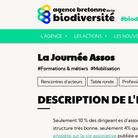
#biodi
L'AGENCE
LES ACTIONS
LES NOUVE
La Journée Assos
#Formations & métiers
#Mobilisation
Rencontres d'acteurs
Table ronde
Professi
DESCRIPTION DE L
Seulement 10 % des dirigeant·es d’assoc
structure très bonne, seulement 4% qua
enquête sur la vie associative
publiée e