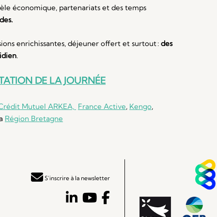
odèle économique, partenariats et des temps
des.
ions enrichissantes, déjeuner offert et surtout :
des
idien
.
TATION DE LA JOURNÉE
Crédit Mutuel ARKEA,
France Active
,
Kengo
,
la
Région Bretagne
S'inscrire à la newsletter