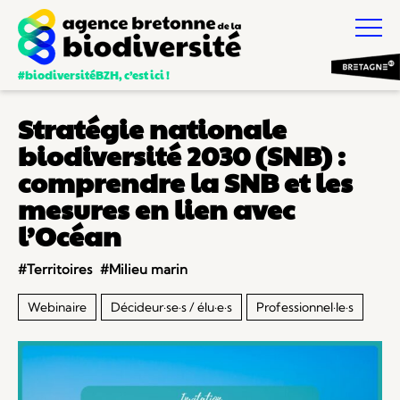
#biodiversitéBZH, c’est ici !
Stratégie nationale
biodiversité 2030 (SNB) :
comprendre la SNB et les
mesures en lien avec
l’Océan
#Territoires
#Milieu marin
Webinaire
Décideur·se·s / élu·e·s
Professionnel·le·s