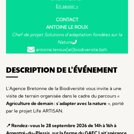
En savoir +
CONTACT
ANTOINE LE ROUX
Chef de projet Solutions d’adaptation fondées sur la
Nature
antoine.leroux[at]biodiversite.bzh
DESCRIPTION DE L'ÉVÉNEMENT
L’Agence Bretonne de la Biodiversité vous invite à une
visite de terrain organisée dans le cadre du parcours «
Agriculture de demain : s’adapter avec la nature
», porté
par le projet Life ARTISAN.
📍 Rendez-vous le 28 septembre 2026 de 14h à 16h à
Argentré-du-Plessis, sur la ferme du GAEC Lait’spérance.