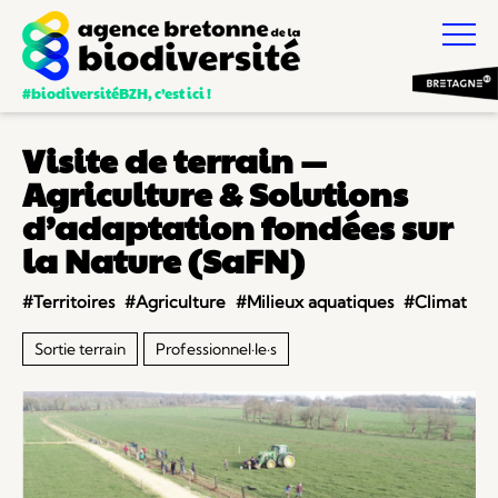
#biodiversitéBZH, c’est ici !
Visite de terrain —
Agriculture & Solutions
d’adaptation fondées sur
la Nature (SaFN)
#Territoires
#Agriculture
#Milieux aquatiques
#Climat
Sortie terrain
Professionnel·le·s