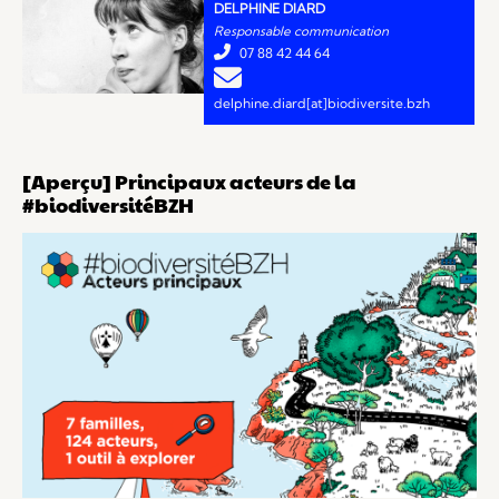
DELPHINE DIARD
Responsable communication
88 42 44 64
delphine.diard[at]biodiversite.bzh
[Aperçu] Principaux acteurs de la
#biodiversitéBZH