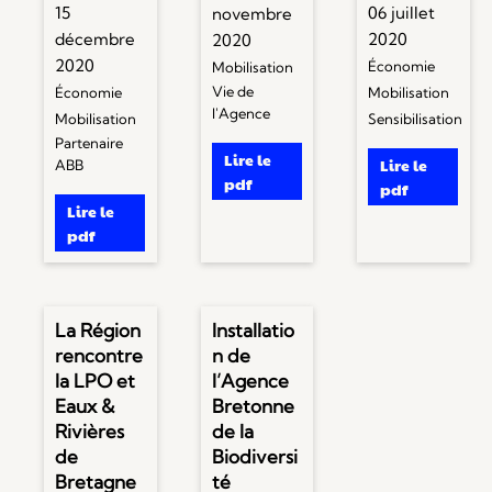
15
06 juillet
novembre
décembre
2020
2020
2020
Économie
Mobilisation
Vie de
Économie
Mobilisation
l'Agence
Mobilisation
Sensibilisation
Partenaire
Lire le
Lire le
ABB
pdf
pdf
Lire le
pdf
La Région
Installatio
rencontre
n de
la LPO et
l’Agence
Eaux &
Bretonne
Rivières
de la
de
Biodiversi
Bretagne
té