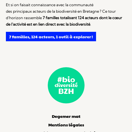
Et si on faisait connaissance avec la communauté
des
principaux
acteurs de la biodiversité en Bretagne ? C
e tour
d’horizon
rassemble
7 familles
totalisant
124
acteur
s
dont l
e cœur
de
l’
activité
est
en lien direct avec
la biodiversité
.
7 familles, 124 acteurs, 1 outil à explorer !
Degemer mat
Mentions légales