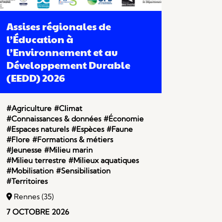
Assises régionales de
l’Éducation à
l’Environnement et au
Développement Durable
(EEDD) 2026
#Agriculture
#Climat
#Connaissances & données
#Économie
#Espaces naturels
#Espèces
#Faune
#Flore
#Formations & métiers
#Jeunesse
#Milieu marin
#Milieu terrestre
#Milieux aquatiques
#Mobilisation
#Sensibilisation
#Territoires
Rennes (35)
7 OCTOBRE 2026