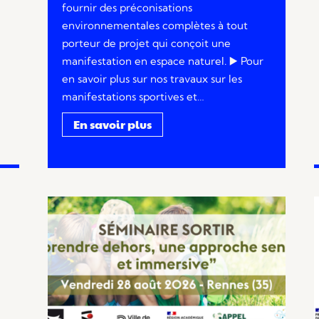
fournir des préconisations
environnementales complètes à tout
porteur de projet qui conçoit une
manifestation en espace naturel. ▶️​ Pour
en savoir plus sur nos travaux sur les
manifestations sportives et…
En savoir plus