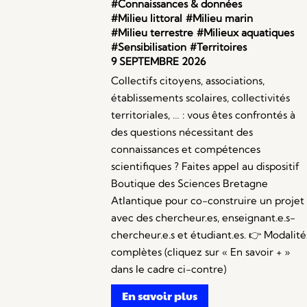
#Connaissances & données
#Milieu littoral
#Milieu marin
#Milieu terrestre
#Milieux aquatiques
#Sensibilisation
#Territoires
9 SEPTEMBRE 2026
Collectifs citoyens, associations,
établissements scolaires, collectivités
territoriales, … : vous êtes confrontés à
des questions nécessitant des
connaissances et compétences
scientifiques ? Faites appel au dispositif
Boutique des Sciences Bretagne
Atlantique pour co-construire un projet
avec des chercheur.es, enseignant.e.s-
chercheur.e.s et étudiant.es. 👉 Modalité
complètes (cliquez sur « En savoir + »
dans le cadre ci-contre)
En savoir plus