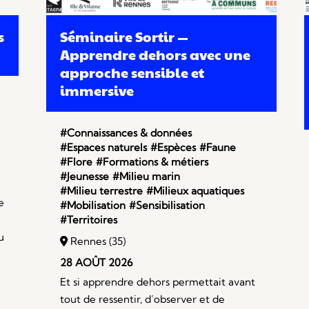
s
Séminaire Sortir —
Apprendre dehors avec une
approche sensible et
immersive
#Connaissances & données
#Espaces naturels
#Espèces
#Faune
#Flore
#Formations & métiers
#Jeunesse
#Milieu marin
#Milieu terrestre
#Milieux aquatiques
e
#Mobilisation
#Sensibilisation
#Territoires
u
Rennes (35)
28 AOÛT 2026
Et si apprendre dehors permettait avant
tout de ressentir, d’observer et de