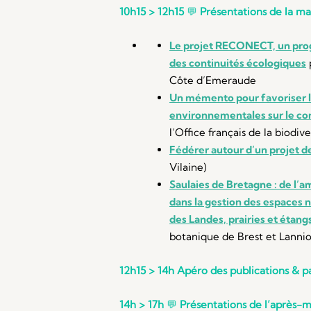
10h15 > 12h15
💬
Présentations de la m
Le projet RECONECT, un prog
des continuités écologiques
Côte d’Emeraude
Un mémento pour favoriser l
environnementales sur le c
l’Office français de la biodive
Fédérer autour d’un projet d
Vilaine)
Saulaies de Bretagne : de l’a
dans la gestion des espaces n
des Landes, prairies et étang
botanique de Brest et Lan
12h15 > 14h
Apéro des publications & p
14h > 17h
💬
Présentations de l’après-m