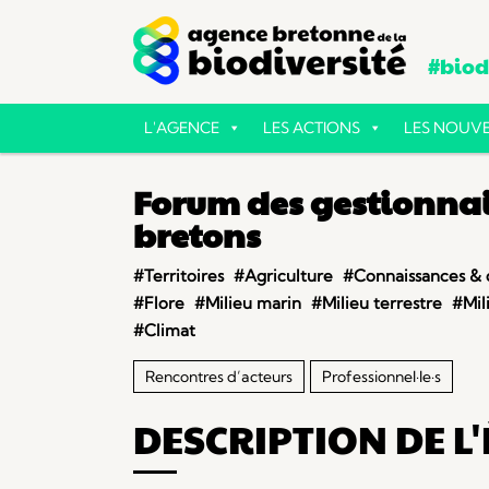
#biodi
L'AGENCE
LES ACTIONS
LES NOUVE
Forum des gestionnai
bretons
#Territoires
#Agriculture
#Connaissances &
#Flore
#Milieu marin
#Milieu terrestre
#Mil
#Climat
Rencontres d’acteurs
Professionnel·le·s
DESCRIPTION DE L