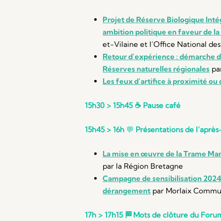
Projet de Réserve Biologique Intég
ambition politique en faveur de la 
et-Vilaine et l’Office National des
Retour d’expérience : démarche de
Réserves naturelles régionales
pa
Les feux d’artifice à proximité ou
15h30 > 15h45
☕
Pause café
15h45 > 16h
💬
Présentations de l’après
La mise en œuvre de la Trame Ma
par la Région Bretagne
Campagne de sensibilisation 2024 
dérangement
par Morlaix Commu
17h > 17h15
🏁
Mots de clôture du Foru