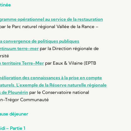
atinée
ramme opérationnel au service de la restauration
par le Parc naturel régional Vallée de la Rance –
a convergence de politiques publiques
ontinuum terre-mer
par la Direction régionale de
rsité
e territoire Terre-Mer
par Eaux & Vilaine (EPTB
mélioration des connaissances à la prise en compte
aturels. L’exemple de la Réserve naturelle régionale
s de Plounérin
par le Conservatoire national
nion-Trégor Communauté
ause déjeuner
idi
– Partie 1