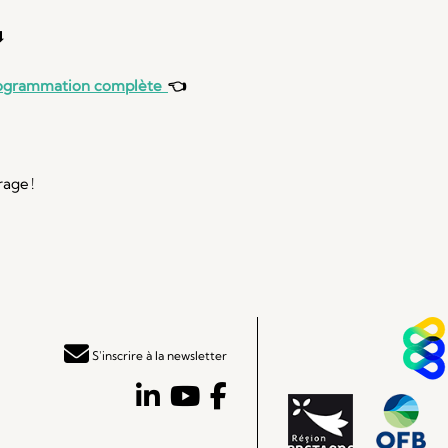
⬇
programmation complète
👈
age !
S'inscrire à la newsletter