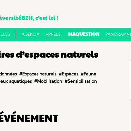
versitéBZH, c’est ici !
Aller
MAQUESTION
LLES
AGENDA
APPELS !
PANORAMA D
au
contenu
res d’espaces naturels
 données
#Espaces naturels
#Espèces
#Faune
ieux aquatiques
#Mobilisation
#Sensibilisation
'ÉVÉNEMENT