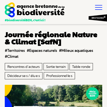
#biodiversitéBZH, c’est ici !
Journée régionale Nature
& Climat [SafN]
#Territoires
#Espaces naturels
#Milieux aquatiques
#Climat
Rencontres d’acteurs
Sortie terrain
Table ronde
Décideur·se·s / élu·e·s
Professionnel·le·s