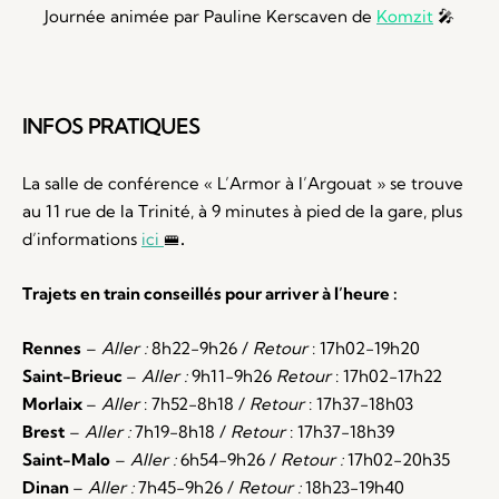
Journée animée par Pauline Kerscaven de
Komzit
🎤
INFOS PRATIQUES
La salle de conférence « L’Armor à l’Argouat » se trouve
au 11 rue de la Trinité, à 9 minutes à pied de la gare, plus
d’informations
ici
🚝
.
Trajets en train conseillés pour arriver à l’heure :
Rennes
–
Aller :
8h22-9h26 /
Retour
: 17h02-19h20
Saint-Brieuc
–
Aller :
9h11-9h26
Retour
: 17h02-17h22
Morlaix
–
Aller
: 7h52-8h18 /
Retour
: 17h37-18h03
Brest
–
Aller :
7h19-8h18 /
Retour
: 17h37-18h39
Saint-Malo
–
Aller :
6h54-9h26 /
Retour :
17h02-20h35
Dinan
–
Aller :
7h45-9h26 /
Retour :
18h23-19h40