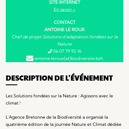
SITE INTERNET
En savoir +
CONTACT
ANTOINE LE ROUX
Chef de projet Solutions d’adaptation fondées sur la
Nature
06 07 79 92 16
antoine.leroux[at]biodiversite.bzh
DESCRIPTION DE L'ÉVÉNEMENT
Les Solutions fondées sur la Nature : Agissons avec le
climat !
L’Agence Bretonne de la Biodiversité a organisé la
quatrième édition de la journée Nature et Climat dédiée