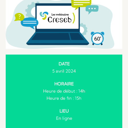
DATE
5 avril 2024
HORAIRE
Heure de début : 14h
Heure de fin : 15h
LIEU
En ligne