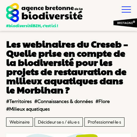
#biodiversitéBZH, c’est ici !
Les webinaires du Creseb –
Quelle prise en compte de
la biodiversité pour les
projets de restauration de
milieux aquatiques dans
le Morbihan ?
#Territoires
#Connaissances & données
#Flore
#Milieux aquatiques
Webinaire
Décideur·se·s / élu·e·s
Professionnel·le·s