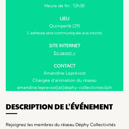
Heure de fin : 12h30
LIEU
Quimperlé (29)
L'adresse sera communiquée aux inscrits
SITE INTERNET
En savoir +
CONTACT
Amandine Leprévost
Chargée d’animation du réseau
amandine.leprevost[at]dephy-collectivites.bzh
DESCRIPTION DE L'ÉVÉNEMENT
Rejoignez les membres du réseau Déphy Collectivités