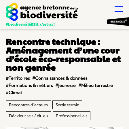
#biodiversitéBZH, c’est ici !
Rencontre technique :
Aménagement d’une cour
d’école éco-responsable et
non genrée
#Territoires
#Connaissances & données
#Formations & métiers
#Jeunesse
#Milieu terrestre
#Climat
Rencontres d’acteurs
Sortie terrain
Décideur·se·s / élu·e·s
Professionnel·le·s