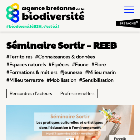
#biodiversitéBZH, c’est ici !
Séminaire Sortir – REEB
#Territoires
#Connaissances & données
#Espaces naturels
#Espèces
#Faune
#Flore
#Formations & métiers
#Jeunesse
#Milieu marin
#Milieu terrestre
#Mobilisation
#Sensibilisation
Rencontres d’acteurs
Professionnel·le·s
Freepik