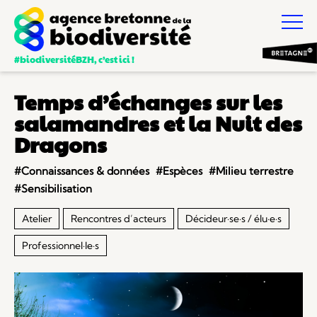
#biodiversitéBZH, c’est ici !
Temps d’échanges sur les
salamandres et la Nuit des
Dragons
#Connaissances & données
#Espèces
#Milieu terrestre
#Sensibilisation
Atelier
Rencontres d’acteurs
Décideur·se·s / élu·e·s
Professionnel·le·s