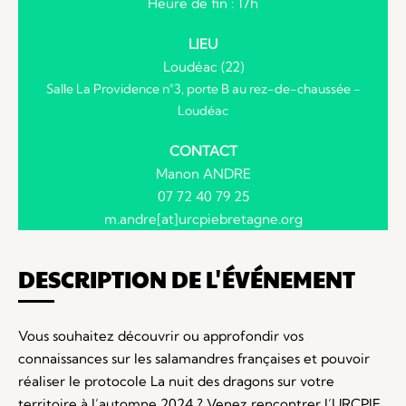
Heure de fin : 17h
LIEU
Loudéac (22)
Salle La Providence n°3, porte B au rez-de-chaussée -
Loudéac
CONTACT
Manon ANDRE
07 72 40 79 25
m.andre[at]urcpiebretagne.org
DESCRIPTION DE L'ÉVÉNEMENT
Vous souhaitez découvrir ou approfondir vos
connaissances sur les salamandres françaises et pouvoir
réaliser le protocole La nuit des dragons sur votre
territoire à l’automne 2024 ? Venez rencontrer l’URCPIE