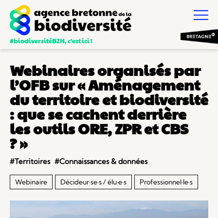
#biodiversitéBZH, c’est ici !
Webinaires organisés par
l’OFB sur « Aménagement
du territoire et biodiversité
: que se cachent derrière
les outils ORE, ZPR et CBS
? »
#Territoires
#Connaissances & données
Webinaire
Décideur·se·s / élu·e·s
Professionnel·le·s