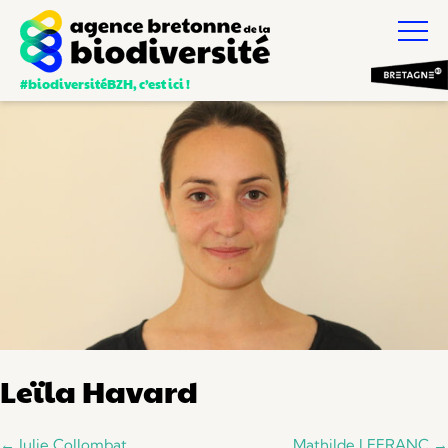
#biodiversitéBZH, c’est ici !
Leïla Havard
Navigation
←
Julie Collombat
Mathilde LEFRANC
→