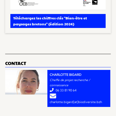
Téléchargez les chiffres clés "Bien-être et
paysages bretons" (édition 2024)
CONTACT
CHARLOTTE BIGARD
Cheffe de projet recherche /
connaissance
33 81 90 64
charlotte.bigard[at]biodiversite.bzh