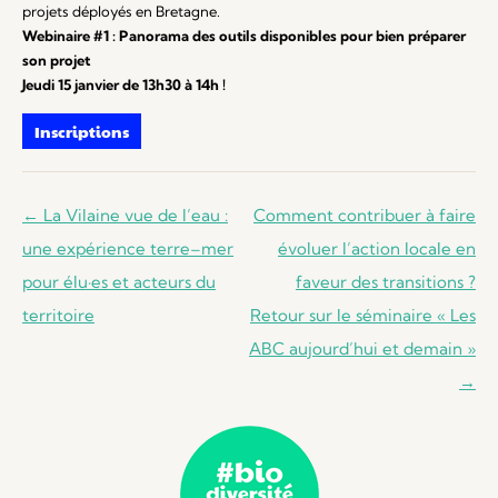
projets déployés en Bretagne.
Webinaire #1 : Panorama des outils disponibles pour bien préparer
son projet
Jeudi 15 janvier de 13h30 à 14h !
Inscriptions
Navigation
←
La Vilaine vue de l’eau :
Comment contribuer à faire
des
une expérience terre–mer
évoluer l’action locale en
articles
pour élu·es et acteurs du
faveur des transitions ?
territoire
Retour sur le séminaire « Les
ABC aujourd’hui et demain »
→