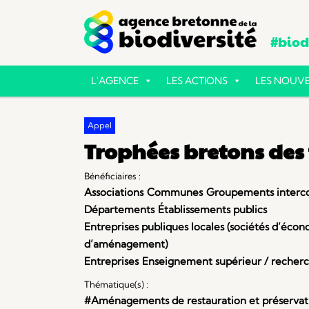
#biodi
L'AGENCE
LES ACTIONS
LES NOUVE
Appel
Trophées bretons des 
Bénéficiaires :
Associations
Communes
Groupements intercom
Départements
Établissements publics
Entreprises publiques locales (sociétés d’écon
d’aménagement)
Entreprises
Enseignement supérieur / recher
Thématique(s) :
#Aménagements de restauration et préservatio