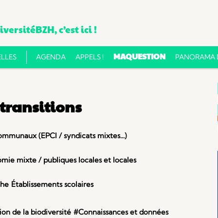
versitéBZH, c’est ici !
Aller
MAQUESTION
LLES
AGENDA
APPELS !
PANORAMA D
au
contenu
transitions
munaux (EPCI / syndicats mixtes...)
omie mixte / publiques locales et locales
che
Établissements scolaires
n de la biodiversité
#Connaissances et données