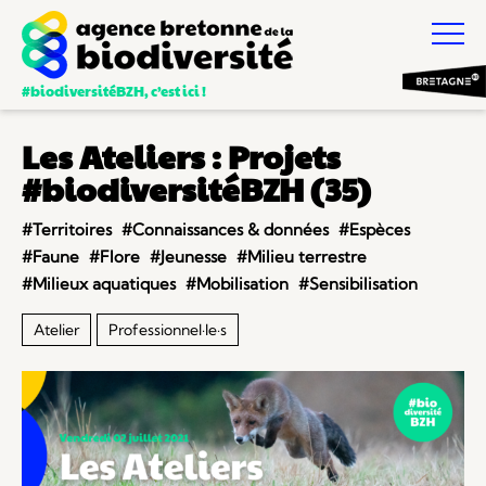
#biodiversitéBZH, c’est ici !
Les Ateliers : Projets
#biodiversitéBZH (35)
#Territoires
#Connaissances & données
#Espèces
#Faune
#Flore
#Jeunesse
#Milieu terrestre
#Milieux aquatiques
#Mobilisation
#Sensibilisation
Atelier
Professionnel·le·s