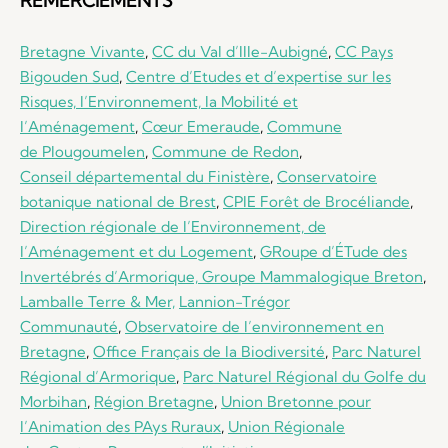
REMERCIEMENTS
Bretagne Vivante
,
CC du Val d’Ille-Aubigné
,
CC Pays
Bigouden Sud
,
Centre d’Etudes et d’expertise sur les
Risques, l’Environnement, la Mobilité et
l’Aménagement
,
Cœur Emeraude
,
Commune
de Plougoumelen
,
Commune de Redon
,
Conseil départemental du Finistère
,
Conservatoire
botanique national de Brest
,
CPIE Forêt de Brocéliande
,
Direction régionale de l’Environnement, de
l’Aménagement et du Logement
,
GRoupe d’ÉTude des
Invertébrés d’Armorique,
Groupe Mammalogique Breton
,
Lamballe Terre & Mer,
Lannion-Trégor
Communauté
,
Observatoire de l’environnement en
Bretagne
,
Office Français de la Biodiversité
,
Parc Naturel
Régional d’Armorique
,
Parc Naturel Régional du Golfe du
Morbihan
,
Région Bretagne
,
Union Bretonne pour
l’Animation des PAys Ruraux
,
Union Régionale