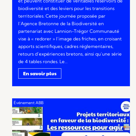
et peuvent constituer de véritables réservoirs de
biodiversité et des leviers pour les transitions
territoriales. Cette journée proposée par
l’Agence Bretonne de la Biodiversité en
partenariat avec Lannion-Trégor Communauté
vise à « redorer » l’image des friches, en croisant
apports scientifiques, cadres réglementaires,
retours d’expériences bretons, ainsi qu’une série
de 4 tables rondes. Le…
En savoir plus