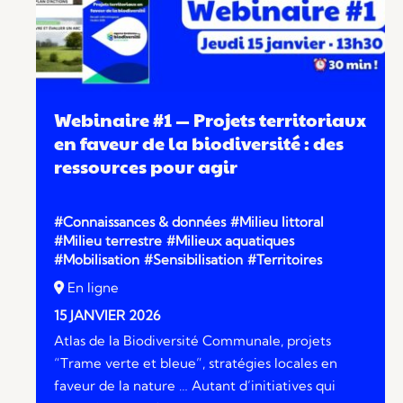
Webinaire #1 — Projets territoriaux
en faveur de la biodiversité : des
ressources pour agir
#Connaissances & données
#Milieu littoral
#Milieu terrestre
#Milieux aquatiques
#Mobilisation
#Sensibilisation
#Territoires
En ligne
15 JANVIER 2026
Atlas de la Biodiversité Communale, projets
“Trame verte et bleue”, stratégies locales en
faveur de la nature … Autant d’initiatives qui