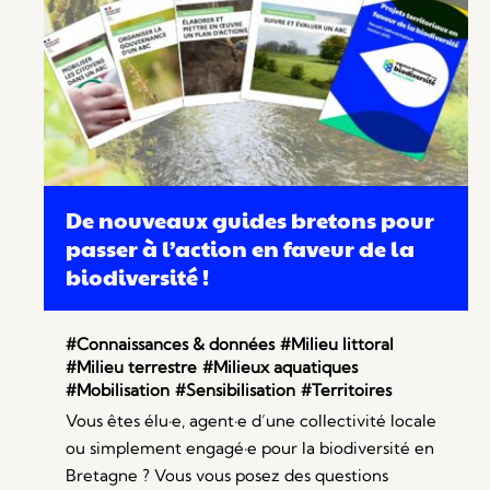
De nouveaux guides bretons pour
passer à l’action en faveur de la
biodiversité !
#Connaissances & données
#Milieu littoral
#Milieu terrestre
#Milieux aquatiques
#Mobilisation
#Sensibilisation
#Territoires
Vous êtes élu·e, agent·e d’une collectivité locale
ou simplement engagé·e pour la biodiversité en
Bretagne ? Vous vous posez des questions