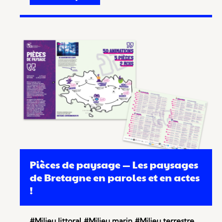
Pièces de paysage — Les paysages
de Bretagne en paroles et en actes
!
#Milieu littoral
#Milieu marin
#Milieu terrestre