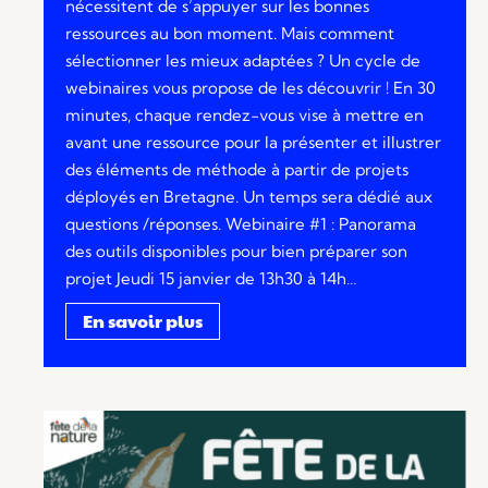
nécessitent de s’appuyer sur les bonnes
ressources au bon moment. Mais comment
sélectionner les mieux adaptées ? Un cycle de
webinaires vous propose de les découvrir ! En 30
minutes, chaque rendez-vous vise à mettre en
avant une ressource pour la présenter et illustrer
des éléments de méthode à partir de projets
déployés en Bretagne. Un temps sera dédié aux
questions /réponses. Webinaire #1 : Panorama
des outils disponibles pour bien préparer son
projet Jeudi 15 janvier de 13h30 à 14h…
En savoir plus